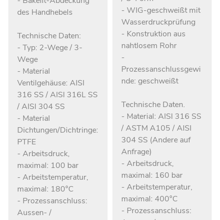
- Bakelit-Abdeckung
- WIG-geschweißt mit
des Handhebels
Wasserdruckprüfung
- Konstruktion aus
Technische Daten:
nahtlosem Rohr
- Typ: 2-Wege / 3-
-
Wege
Prozessanschlussgewi
- Material
nde: geschweißt
Ventilgehäuse: AISI
316 SS / AISI 316L SS
Technische Daten.
/ AISI 304 SS
- Material: AISI 316 SS
- Material
/ ASTM A105 / AISI
Dichtungen/Dichtringe:
304 SS (Andere auf
PTFE
Anfrage)
- Arbeitsdruck,
- Arbeitsdruck,
maximal: 100 bar
maximal: 160 bar
- Arbeitstemperatur,
- Arbeitstemperatur,
maximal: 180°C
maximal: 400°C
- Prozessanschluss:
- Prozessanschluss:
Aussen- /