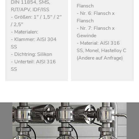
DIN 11854, SMS,
Flansch
RJT/APV, IDF/ISS
- Nr. 6: Flansch x
- Größen: 1" / 1,5" / 2"
Flansch
/ 2,5"
- Nr. 7: Flansch x
- Materialen:
Gewinde
- Klammer: AISI 304
- Material: AISI 316
SS
SS, Monel, Hastelloy C
- Dichtring: Silikon
(Andere auf Anfrage)
- Unterteil: AISI 316
SS