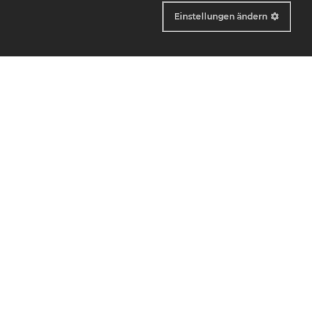
Einstellungen ändern
Cookie Box Settings
Information
Impressum
Datenschutz
Sitemap
Kontakt
Messtechnik Luttermann