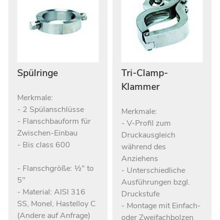
Spülringe
Tri-Clamp-
Klammer
Merkmale:
- 2 Spülanschlüsse
Merkmale:
- Flanschbauform für
- V-Profil zum
Zwischen-Einbau
Druckausgleich
- Bis class 600
während des
Anziehens
- Flanschgröße: ½" to
- Unterschiedliche
5"
Ausführungen bzgl.
- Material: AISI 316
Druckstufe
SS, Monel, Hastelloy C
- Montage mit Einfach-
(Andere auf Anfrage)
oder Zweifachbolzen